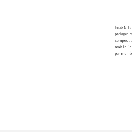
Initié & f
partager m
composition
mais toujo
par
mon équ