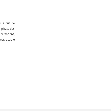
s le but de
 pizza, des
prétentions,
cœur.
Epaulé
.